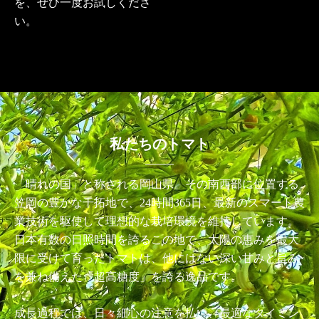
を、ぜひ一度お試しくださ
い。
私たちのトマト
「晴れの国」と称される岡山県。その南西部に位置する
笠岡の豊かな干拓地で、24時間365日、最新のスマート農
業技術を駆使して理想的な栽培環境を維持しています。
日本有数の日照時間を誇るこの地で、太陽の恵みを最大
限に受けて育ったトマトは、他にはない深い甘みと旨み
を兼ね備えた「超高糖度」を誇る逸品です。
成長過程では、日々細心の注意を払い、最適なタイミン