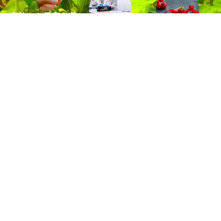
完熟した果実を収
穫
実が真っ赤になる
一粒ずつ、丁寧に
特別にふさわしい
まで収穫せず、
糖度を測定
パッケージ
品質管理におい
オリジナルブラン
ギリギリまで
て、安定した
ド
栄養を高める栽培
おいしさを供給で
『トマピカル』の
方法
きるよう、
こだわりぬいた
を採用しました
一粒ずつ丁寧に
パッケージで
糖度を測定してい
大切な方へお届け
ます
します