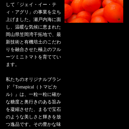
して「ジェイ・イー・テ
ィ・アグリ」の事業を立ち
上げました。瀬戸内海に面
し、温暖な気候に恵まれた
岡山県笠岡湾干拓地で、最
新技術と有機培土のこだわ
りを融合させた極上のフル
ーツミニトマトを育ててい
ます。
私たちのオリジナルブラン
ド『Tomapical（トマピカ
ル）』は、一粒一粒に確か
な糖度と奥行きのある旨み
を凝縮させた、まるで宝石
のような美しさと輝きを放
つ逸品です。その豊かな味