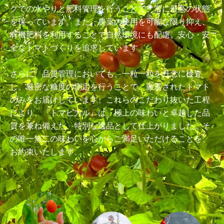
グでの水やりと肥料管理を行うことで、常に最高の状態
を保っています。また、農薬の使用を可能な限り抑え、
有機肥料を利用することで自然環境にも配慮。安心・安
全なトマトづくりを追求しています。
さらに、品質管理においても、一粒一粒を丹念に検査
し、厳密な糖度の測定を行うことで、厳選されたトマト
のみをお届けしています。これらのこだわり抜いた工程
により、『トマピカル』は、極上の味わいと卓越した品
質を兼ね備えた、特別な逸品として仕上がりました。そ
の唯一無二の味わいを心からご満足いただけることを、
お約束いたします。