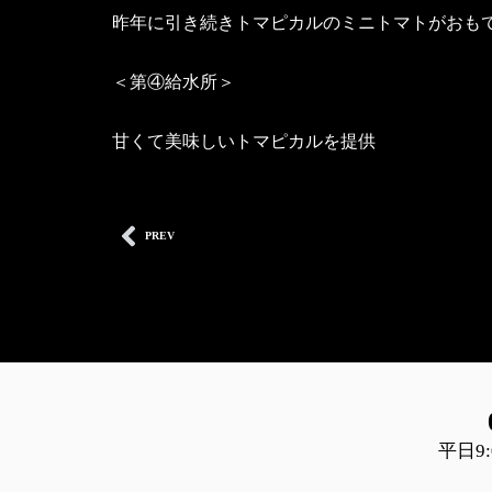
昨年に引き続きトマピカルのミニトマトがおも
＜第④給水所＞
甘くて美味しいトマピカルを提供
Prev
PREV
平日9