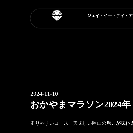
内
容
ジェイ・イー・ティ・ア
を
ス
キ
ッ
プ
2024-11-10
おかやまマラソン2024年
走りやすいコース、美味しい岡山の魅力が味わ