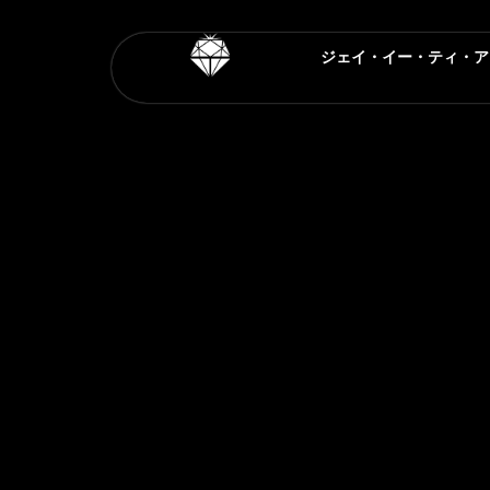
内
容
ジェイ・イー・ティ・ア
を
ス
キ
ッ
プ