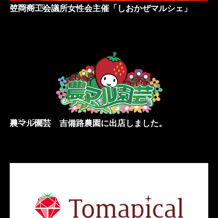
2025-05-08
笠岡商工会議所女性会主催「しおかぜマルシェ」
2025-05-07
農マル園芸 吉備路農園に出店しました。