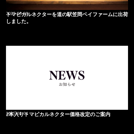
2025-08-08
トマピカルネクターを道の駅笠岡ベイファームに出荷
しました。
2025-08-04
2本入りトマピカルネクター価格改定のご案内