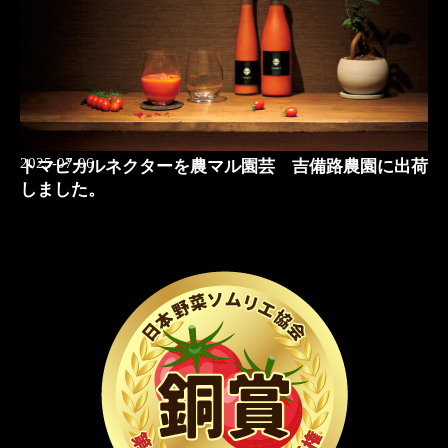
2025-07-06
トマピカルネクターを農マル園芸 吉備路農園に出荷
しました。