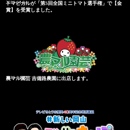
2026-04-24
トマピカルが「第5回全国ミニトマト選手権」で【金
賞】を受賞しました。
2026-04-22
農マル園芸 吉備路農園に出店します。