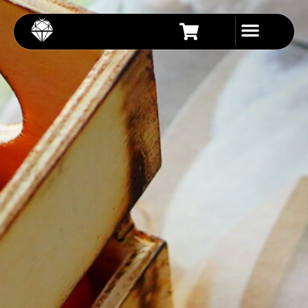
内
容
を
ス
キ
ッ
プ